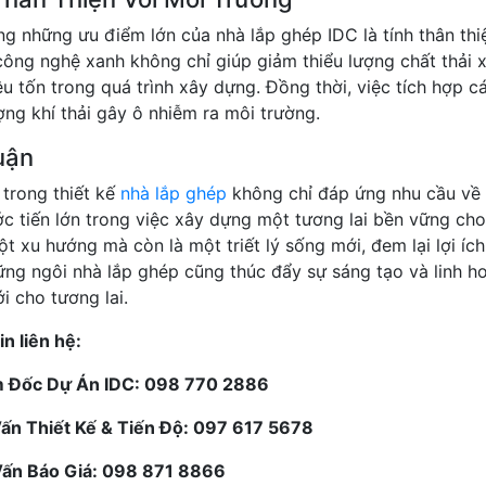
ng những ưu điểm lớn của nhà lắp ghép IDC là tính thân thiệ
công nghệ xanh không chỉ giúp giảm thiểu lượng chất thải 
iêu tốn trong quá trình xây dựng. Đồng thời, việc tích hợp 
ợng khí thải gây ô nhiễm ra môi trường.
uận
 trong thiết kế
nhà lắp ghép
không chỉ đáp ứng nhu cầu về k
c tiến lớn trong việc xây dựng một tương lai bền vững cho
một xu hướng mà còn là một triết lý sống mới, đem lại lợi í
hững ngôi nhà lắp ghép cũng thúc đẩy sự sáng tạo và linh 
i cho tương lai.
n liên hệ:
m Đốc Dự Án IDC: 098 770 2886
Vấn Thiết Kế & Tiến Độ: 097 617 5678
Vấn Báo Giá: 098 871 8866