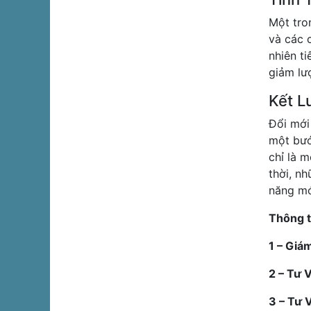
Một tro
và các 
nhiên t
giảm lư
Kết L
Đổi mới
một bướ
chỉ là 
thời, n
năng mớ
Thông ti
1 – Giá
2 – Tư 
3 – Tư 