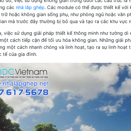
o đó, việc sử dụng không gian trống dưới các cấu trúc là 
ong các
nhà lắp ghép
. Các module có thể được thiết kế với
u trữ hoặc không gian sống phụ, như phòng ngủ hoặc văn p
ian mà trước đây thường bị bỏ qua và tạo ra các khu vực m
a, việc sử dụng giải pháp thiết kế thông minh như tường di
 một cách tiếp cận để tối ưu hóa không gian. Những giải p
ng một cách nhanh chóng và linh hoạt, tạo ra sự linh hoạt
 tế của gia đình.