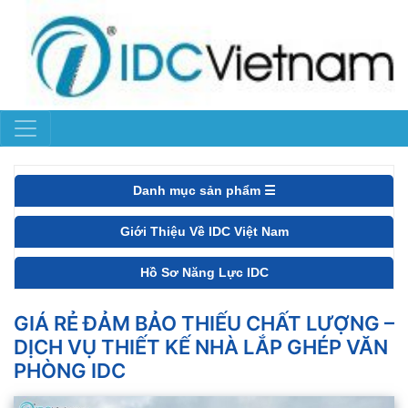
Danh mục sản phẩm ☰
Giới Thiệu Về IDC Việt Nam
Hồ Sơ Năng Lực IDC
GIÁ RẺ ĐẢM BẢO THIẾU CHẤT LƯỢNG –
DỊCH VỤ THIẾT KẾ NHÀ LẮP GHÉP VĂN
PHÒNG IDC