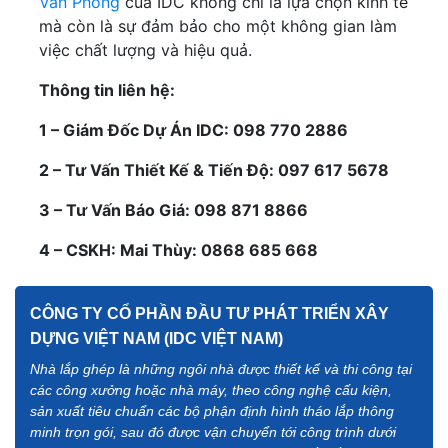
Văn Phòng
của IDC không chỉ là lựa chọn kinh tế
mà còn là sự đảm bảo cho một không gian làm
việc chất lượng và hiệu quả.
Thông tin liên hệ:
1 – Giám Đốc Dự Án IDC: 098 770 2886
2 – Tư Vấn Thiết Kế & Tiến Độ: 097 617 5678
3 – Tư Vấn Báo Giá: 098 871 8866
4 – CSKH: Mai Thùy: 0868 685 668
CÔNG TY CỔ PHẦN ĐẦU TƯ PHÁT TRIỂN XÂY
DỰNG VIỆT NAM (IDC VIỆT NAM)
Nhà lắp ghép là những ngôi nhà được thiết kế và thi công tại
các công xưởng hoặc nhà máy, theo công nghệ cấu kiện,
sản xuất tiêu chuẩn các bộ phận định hình tháo lắp thông
minh trọn gói, sau đó được vận chuyển tới công trình dưới