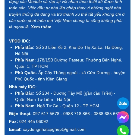
dạng các Module và ráp lại với nhau theo thiết kế được tính
toán sẵn. Việc đầu tư nhà lắp ghép thay vì những ngôi nhà
truyền thống đã đang và trở thành xu thế tất yếu không chỉ ở
các nước phát triển mà Việt Nam chúng ta cũng không phải
là ngoại lệ.
Xem thêm
VPĐD IDC:
Phía Bắc:
Số 23 Liền Kề 2, Khu Đô Thị Xa La, Hà Đông,
Hà Nội
Phía Nam:
178/15B Đường Pasteur, Phường Bến Nghé,
Quận 1, TP HCM
Phú Quốc:
Ấp Cây Thông ngoài - xã Cửa Dương - huyện
Phú Quốc - tỉnh Kiên Giang
Nhà máy IDC:
Phía Bắc:
Số 234 - Đường Tây Mỗ (gần cầu Triền) -
Quận Nam Từ Liêm - Hà Nội.
Phía Nam:
Ngã Tư Ga - Quận 12 - TP HCM
Điện thoại:
097 617 5678 - 0988 718 866 - 0868 685 668
Fax:
024 445 06092
Email:
xaydungnhalapghep@gmail.com