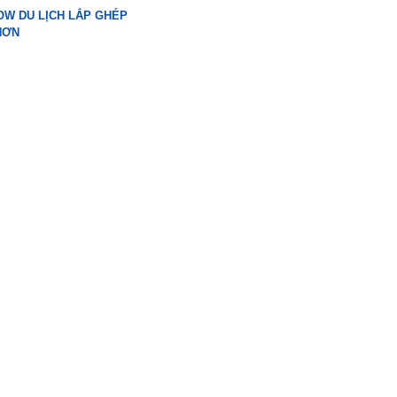
W DU LỊCH LẮP GHÉP
HƠN