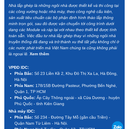
Nhà lắp ghép là những ngôi nhà được thiết kế và thi công tại
các công xưởng hoặc nhà máy, theo công nghệ cấu kiện,
sản xuất tiêu chuẩn các bộ phận định hình tháo lắp thông
minh trọn gói, sau đó được vận chuyển tới công trình dưới
dạng các Module và ráp lại với nhau theo thiết kế được tính
toán sẵn. Việc đầu tư nhà lắp ghép thay vì những ngôi nhà
truyền thống đã đang và trở thành xu thế tất yếu không chỉ ở
các nước phát triển mà Việt Nam chúng ta cũng không phải
là ngoại lệ.
Xem thêm
VPĐD IDC:
Phía Bắc:
Số 23 Liền Kề 2, Khu Đô Thị Xa La, Hà Đông,
Hà Nội
Phía Nam:
178/15B Đường Pasteur, Phường Bến Nghé,
Quận 1, TP HCM
Phú Quốc:
Ấp Cây Thông ngoài - xã Cửa Dương - huyện
Phú Quốc - tỉnh Kiên Giang
Nhà máy IDC:
Phía Bắc:
Số 234 - Đường Tây Mỗ (gần cầu Triền) -
Quận Nam Từ Liêm - Hà Nội.