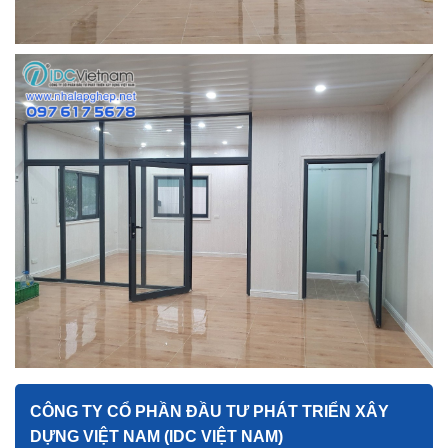
CÔNG TY CỔ PHẦN ĐẦU TƯ PHÁT TRIỂN XÂY
DỰNG VIỆT NAM (IDC VIỆT NAM)