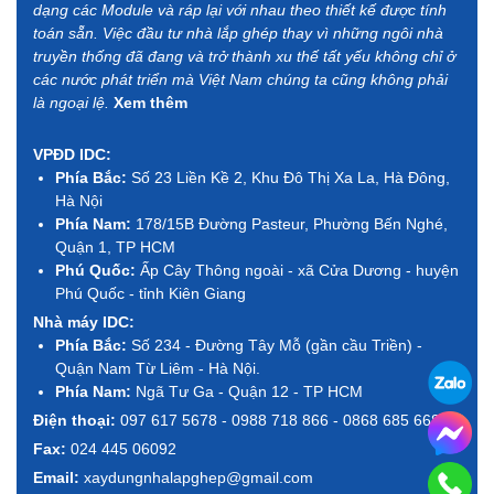
dạng các Module và ráp lại với nhau theo thiết kế được tính
toán sẵn. Việc đầu tư nhà lắp ghép thay vì những ngôi nhà
truyền thống đã đang và trở thành xu thế tất yếu không chỉ ở
các nước phát triển mà Việt Nam chúng ta cũng không phải
là ngoại lệ.
Xem thêm
VPĐD IDC:
Phía Bắc:
Số 23 Liền Kề 2, Khu Đô Thị Xa La, Hà Đông,
Hà Nội
Phía Nam:
178/15B Đường Pasteur, Phường Bến Nghé,
Quận 1, TP HCM
Phú Quốc:
Ấp Cây Thông ngoài - xã Cửa Dương - huyện
Phú Quốc - tỉnh Kiên Giang
Nhà máy IDC:
Phía Bắc:
Số 234 - Đường Tây Mỗ (gần cầu Triền) -
Quận Nam Từ Liêm - Hà Nội.
Phía Nam:
Ngã Tư Ga - Quận 12 - TP HCM
Điện thoại:
097 617 5678 - 0988 718 866 - 0868 685 668
Fax:
024 445 06092
Email:
xaydungnhalapghep@gmail.com