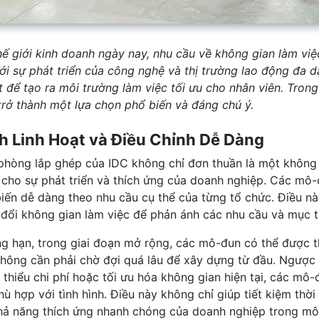
hế giới kinh doanh ngày nay, nhu cầu về không gian làm việ
Với sự phát triển của công nghệ và thị trường lao động đa 
ạt để tạo ra môi trường làm việc tối ưu cho nhân viên. Tron
trở thành một lựa chọn phổ biến và đáng chú ý.
h Linh Hoạt và Điều Chỉnh Dễ Dàng
phòng lắp ghép của IDC không chỉ đơn thuần là một không g
 cho sự phát triển và thích ứng của doanh nghiệp. Các mô-
biến dễ dàng theo nhu cầu cụ thể của từng tổ chức. Điều nà
 đổi không gian làm việc để phản ánh các nhu cầu và mục t
g hạn, trong giai đoạn mở rộng, các mô-đun có thể được t
hông cần phải chờ đợi quá lâu để xây dựng từ đầu. Ngược 
 thiểu chi phí hoặc tối ưu hóa không gian hiện tại, các mô
hù hợp với tình hình. Điều này không chỉ giúp tiết kiệm thời
hả năng thích ứng nhanh chóng của doanh nghiệp trong mô