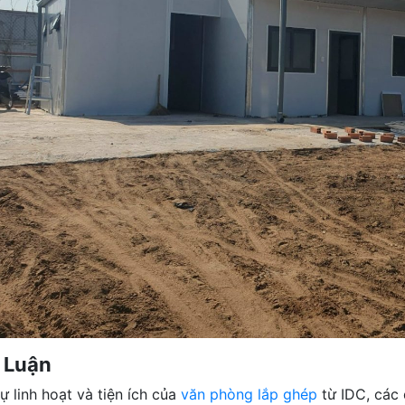
 Luận
sự linh hoạt và tiện ích của
văn phòng lắp ghép
từ IDC, các 