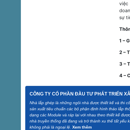
việc
doan
sự t
Thôn
1 – 
2 – 
3 – 
4 – 
CÔNG TY CỔ PHẦN ĐẦU TƯ PHÁT TRIỂN XÂY
Nhà lắp ghép là những ngôi nhà được thiết kế và thi 
sản xuất tiêu chuẩn các bộ phận định hình tháo lắp th
dạng các Module và ráp lại với nhau theo thiết kế được
nhà truyền thống đã đang và trở thành xu thế tất yếu 
không phải là ngoại lệ.
Xem thêm