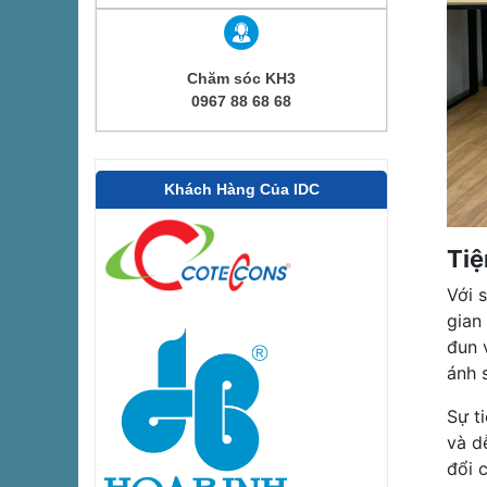
Chăm sóc KH3
0967 88 68 68
Khách Hàng Của IDC
Tiệ
Với 
gian
đun 
ánh 
Sự t
và d
đổi 