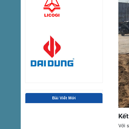
Bài Viết Mới
Kết
Với 