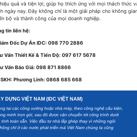
 hiệu quả và tiện lợi, giúp họ thích ứng với mọi thách thức 
h ngày nay. Đây không chỉ là một giải pháp cho không gian
iến bộ và thành công của mọi doanh nghiệp.
g tin liên hệ:
Giám Đốc Dự Án IDC: 098 770 2886
Tư Vấn Thiết Kế & Tiến Độ: 097 617 5678
Tư Vấn Báo Giá: 098 871 8866
CSKH: Phương Linh: 0868 685 668
 DỰNG VIỆT NAM (IDC VIỆT NAM)
công tại các công xưởng hoặc nhà máy, theo công nghệ cấu kiện,
ông minh trọn gói, sau đó được vận chuyển tới công trình dưới
 tính toán sẵn. Việc đầu tư nhà lắp ghép thay vì những ngôi
không chỉ ở các nước phát triển mà Việt Nam chúng ta cũng