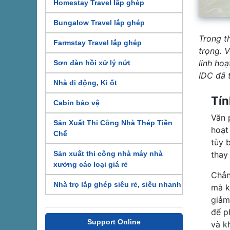
Homestay Travel lắp ghép
Bungalow Travel lắp ghép
Trong t
Farmstay Travel lắp ghép
trọng. 
linh ho
Sơn đàn hồi xử lý nứt
IDC đã 
Nhà di động, Ki ốt
Tín
Cabin bảo vệ
Văn 
Sản Xuất Thi Công Nhà Thép Tiền
hoạt
Chế
tùy 
thay
Sản xuất thi công nhà máy nhà
xưởng các loại giá rẻ
Chẳn
Nhà trọ lắp ghép siêu rẻ, siêu nhanh
mà k
giảm
để p
Support Online
và k