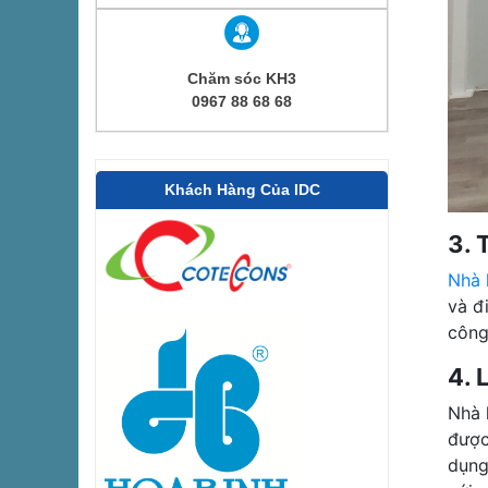
Chăm sóc KH3
0967 88 68 68
Khách Hàng Của IDC
3. 
Nhà 
và đ
công
4. 
Nhà 
được
dụng