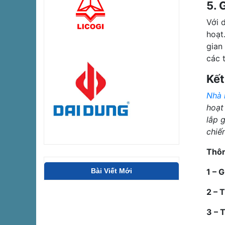
5. 
Với 
hoạt
gian
các t
Kết
Nhà 
hoạt
lắp 
chiế
Thôn
Bài Viết Mới
1 – 
2 – 
3 – 