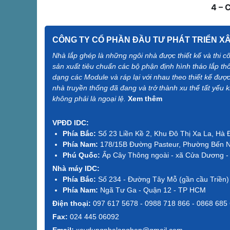
4 – 
CÔNG TY CỔ PHẦN ĐẦU TƯ PHÁT TRIỂN XÂY
Nhà lắp ghép là những ngôi nhà được thiết kế và thi 
sản xuất tiêu chuẩn các bộ phận định hình tháo lắp th
dạng các Module và ráp lại với nhau theo thiết kế được
nhà truyền thống đã đang và trở thành xu thế tất yếu 
không phải là ngoại lệ.
Xem thêm
VPĐD IDC:
Phía Bắc:
Số 23 Liền Kề 2, Khu Đô Thị Xa La, Hà 
Phía Nam:
178/15B Đường Pasteur, Phường Bến 
Phú Quốc:
Ấp Cây Thông ngoài - xã Cửa Dương - 
Nhà máy IDC:
Phía Bắc:
Số 234 - Đường Tây Mỗ (gần cầu Triền)
Phía Nam:
Ngã Tư Ga - Quận 12 - TP HCM
Điện thoại:
097 617 5678 - 0988 718 866 - 0868 685
Fax:
024 445 06092