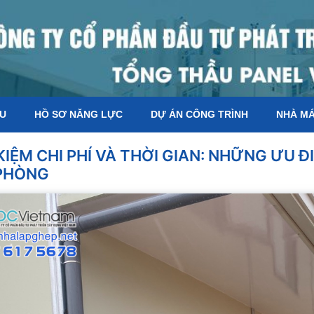
ỆU
HỒ SƠ NĂNG LỰC
DỰ ÁN CÔNG TRÌNH
NHÀ M
KIỆM CHI PHÍ VÀ THỜI GIAN: NHỮNG ƯU 
PHÒNG