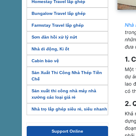
Homestay Travel lắp ghép
Bungalow Travel lắp ghép
Nhà 
Farmstay Travel lắp ghép
tron
Sơn đàn hồi xử lý nứt
nhữn
đưa 
Nhà di động, Ki ốt
1. 
Cabin bảo vệ
Một 
Sản Xuất Thi Công Nhà Thép Tiền
dự á
Chế
lao 
có t
Sản xuất thi công nhà máy nhà
xưởng các loại giá rẻ
2. 
Nhà trọ lắp ghép siêu rẻ, siêu nhanh
Khả 
dựng
đoạn
Support Online
phải 