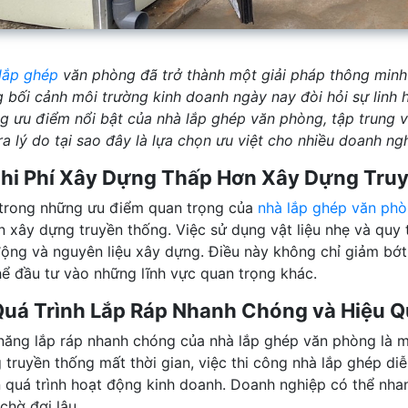
lắp ghép
văn phòng đã trở thành một giải pháp thông minh 
g bối cảnh môi trường kinh doanh ngày nay đòi hỏi sự linh ho
g ưu điểm nổi bật của nhà lắp ghép văn phòng, tập trung vào
ra lý do tại sao đây là lựa chọn ưu việt cho nhiều doanh ng
Chi Phí Xây Dựng Thấp Hơn Xây Dựng Tru
trong những ưu điểm quan trọng của
nhà lắp ghép văn ph
n xây dựng truyền thống. Việc sử dụng vật liệu nhẹ và quy 
động và nguyên liệu xây dựng. Điều này không chỉ giảm bớt
hể đầu tư vào những lĩnh vực quan trọng khác.
Quá Trình Lắp Ráp Nhanh Chóng và Hiệu 
năng lắp ráp nhanh chóng của nhà lắp ghép văn phòng là m
 truyền thống mất thời gian, việc thi công nhà lắp ghép di
 quá trình hoạt động kinh doanh. Doanh nghiệp có thể nh
chờ đợi lâu.