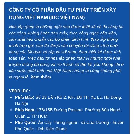
CÔNG TY CỔ PHẦN ĐẦU TƯ PHÁT TRIỂN XÂY
DỰNG VIỆT NAM (IDC VIỆT NAM)
Nhà lắp ghép là những ngôi nhà được thiết kế và thi công tại
các công xưởng hoặc nhà máy, theo công nghệ cấu kiện,
sản xuất tiêu chuẩn các bộ phận định hình tháo lắp thông
minh trọn gói, sau đó được vận chuyển tới công trình dưới
dạng các Module và ráp lại với nhau theo thiết kế được tính
toán sẵn. Việc đầu tư nhà lắp ghép thay vì những ngôi nhà
truyền thống đã đang và trở thành xu thế tất yếu không chỉ ở
các nước phát triển mà Việt Nam chúng ta cũng không phải
là ngoại lệ.
Xem thêm
VPĐD IDC:
Phía Bắc:
Số 23 Liền Kề 2, Khu Đô Thị Xa La, Hà Đông,
Hà Nội
Phía Nam:
178/15B Đường Pasteur, Phường Bến Nghé,
Quận 1, TP HCM
Phú Quốc:
Ấp Cây Thông ngoài - xã Cửa Dương - huyện
Phú Quốc - tỉnh Kiên Giang