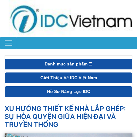
Danh mục sản phẩm ☰
Giới Thiệu Về IDC Việt Nam
Hồ Sơ Năng Lực IDC
XU HƯỚNG THIẾT KẾ NHÀ LẮP GHÉP:
SỰ HÒA QUYỆN GIỮA HIỆN ĐẠI VÀ
TRUYỀN THỐNG