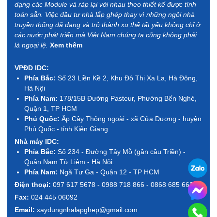
dạng các Module và ráp lại với nhau theo thiết kế được tính
toán sẵn. Việc đầu tư nhà lắp ghép thay vì những ngôi nhà
truyền thống đã đang và trở thành xu thế tất yếu không chỉ ở
các nước phát triển mà Việt Nam chúng ta cũng không phải
là ngoại lệ.
Xem thêm
VPĐD IDC:
Phía Bắc:
Số 23 Liền Kề 2, Khu Đô Thị Xa La, Hà Đông,
Hà Nội
Phía Nam:
178/15B Đường Pasteur, Phường Bến Nghé,
Quận 1, TP HCM
Phú Quốc:
Ấp Cây Thông ngoài - xã Cửa Dương - huyện
Phú Quốc - tỉnh Kiên Giang
Nhà máy IDC:
Phía Bắc:
Số 234 - Đường Tây Mỗ (gần cầu Triền) -
Quận Nam Từ Liêm - Hà Nội.
Phía Nam:
Ngã Tư Ga - Quận 12 - TP HCM
Điện thoại:
097 617 5678 - 0988 718 866 - 0868 685 668
Fax:
024 445 06092
Email:
xaydungnhalapghep@gmail.com